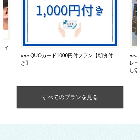
ドライ
»»» QUOカード1000円付プラン【朝食付
»»
き】
レー
し活
すべてのプランを見る