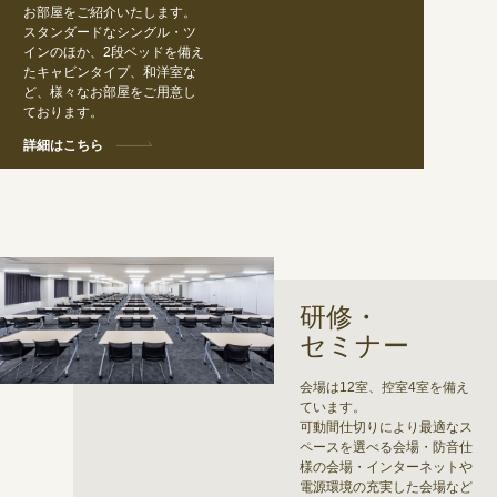
お部屋をご紹介いたします。
スタンダードなシングル・ツ
インのほか、2段ベッドを備え
たキャビンタイプ、和洋室な
ど、様々なお部屋をご用意し
ております。
詳細はこちら
研修・
セミナー
会場は12室、控室4室を備え
ています。
可動間仕切りにより最適なス
ペースを選べる会場・防音仕
様の会場・インターネットや
電源環境の充実した会場など