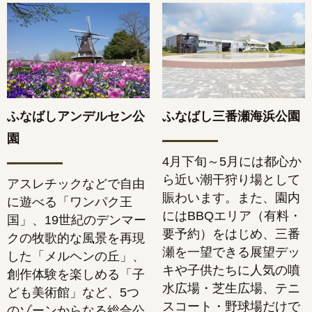
ふなばしアンデルセン公
ふなばし三番瀬海浜公園
園
4月下旬～5月には都心か
ら近い潮干狩り場として
アスレチックなどで自由
賑わいます。また、園内
に遊べる「ワンパク王
にはBBQエリア（有料・
国」、19世紀のデンマー
要予約）をはじめ、三番
クの牧歌的な風景を再現
瀬を一望できる展望デッ
した「メルヘンの丘」、
キや子供たちに人気の噴
創作体験を楽しめる「子
水広場・芝生広場、テニ
ども美術館」など、5つ
スコート・野球場だけで
のゾーンからなる総合公