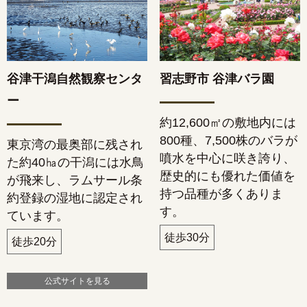
谷津干潟自然観察センタ
習志野市 谷津バラ園
ー
約12,600㎡の敷地内には
800種、7,500株のバラが
東京湾の最奥部に残され
噴水を中心に咲き誇り、
た約40㏊の干潟には水鳥
歴史的にも優れた価値を
が飛来し、ラムサール条
持つ品種が多くありま
約登録の湿地に認定され
す。
ています。
徒歩30分
徒歩20分
公式サイトを見る