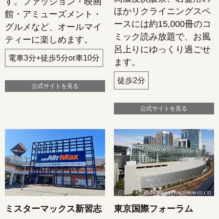
す。ファッション・映画
ほかリクライニングスペ
館・アミューズメント・
ースには約15,000冊のコ
グルメなど、オールマイ
ミック読み放題で、お風
ティーに楽しめます。
呂上りにゆっくり過ごせ
電車3分+徒歩5分or車10分
ます。
徒歩2分
公式サイトを見る
公式サイトを見る
ミスターマックス新習志
東京国際フォーラム