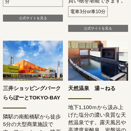
買い物を堪能できます。
分
電車3分or車10分
公式サイトを見る
公式サイトを見る
三井ショッピングパーク
天然温泉 湯～ねる
ららぽーとTOKYO-BAY
地下1,100ｍから汲み上
げた塩分の濃い良質な天
隣駅の南船橋駅から徒歩
然温泉です。露天風呂や
5分の大型商業施設で
高濃度炭酸泉、岩盤浴の