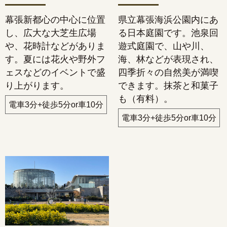
幕張新都心の中心に位置
県立幕張海浜公園内にあ
し、広大な大芝生広場
る日本庭園です。池泉回
や、花時計などがありま
遊式庭園で、山や川、
す。夏には花火や野外フ
海、林などが表現され、
ェスなどのイベントで盛
四季折々の自然美が満喫
り上がります。
できます。抹茶と和菓子
も（有料）。
電車3分+徒歩5分or車10分
電車3分+徒歩5分or車10分